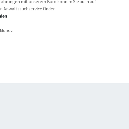
fahrungen mit unserem Büro können Sie auch auf
en Anwaltssuchservice finden:
nien
r Muñoz