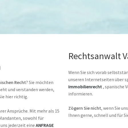
Rechtsanwalt V
n
Wenn Sie sich vorab selbstständ
unseren Internetseiten über s
nischen Recht
? Sie möchten
Immobilienrecht
, spanische 
ieht und verstanden werden,
informieren.
e hier richtig.
Zögern Sie nicht
, wenn Sie un
hrer Ansprüche. Mit mehr als 15
Ihnen gerne, schnell und für Si
 Mandanten, sowohl für
 uns jederzeit eine
ANFRAGE